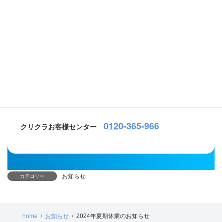
札幌市外からは
011−555−0259
すでにクリクラをお使いの方は「
サーバー側面添付の担当
店
」までご連絡ください。こちらは「
弊社お申込みのお客
様専用
」となります。連絡先がご不明の場合は、下記まで
ご連絡ください。
0120-365-966
クリクラお客様センター
お知らせ
カテゴリー
home
お知らせ
2024年夏期休業のお知らせ