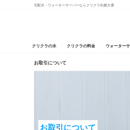
コ
ナ
宅配水・ウォーターサーバーならクリクラ札幌大通
ン
ビ
テ
ゲ
ン
ー
ツ
シ
へ
ョ
ス
ン
クリクラの水
クリクラの料金
ウォーターサ
キ
に
ッ
移
お取引について
プ
動
お取引について