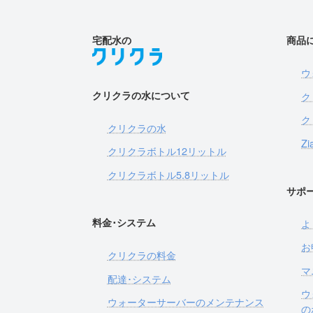
宅配水の
商品
ウ
クリクラの水について
ク
ク
クリクラの水
Zi
クリクラボトル12リットル
クリクラボトル5.8リットル
サポ
料金･システム
よ
お
クリクラの料金
マ
配達･システム
ウ
ウォーターサーバーのメンテナンス
の