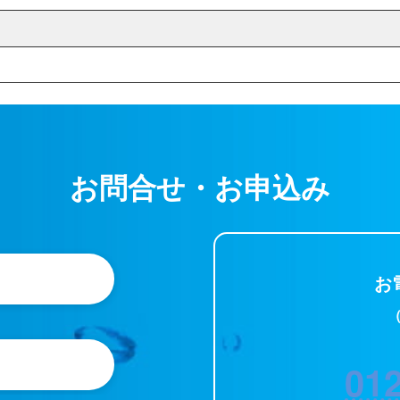
お問合せ・お申込み
お
（
ら
012