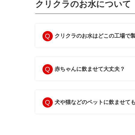
クリクラのお水について
テ
テ
ム
ム
リ
リ
ン
ン
ク
ク
クリクラのお水はどこの工場で
赤ちゃんに飲ませて大丈夫？
犬や猫などのペットに飲ませて