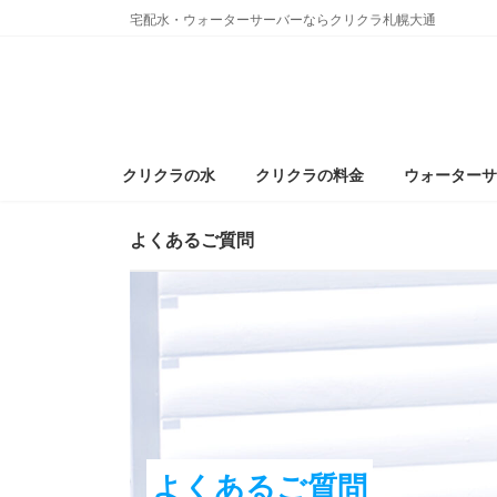
コ
ナ
宅配水・ウォーターサーバーならクリクラ札幌大通
ン
ビ
テ
ゲ
ン
ー
ツ
シ
へ
ョ
ス
ン
クリクラの水
クリクラの料金
ウォーターサ
キ
に
ッ
移
よくあるご質問
プ
動
よくあるご質問