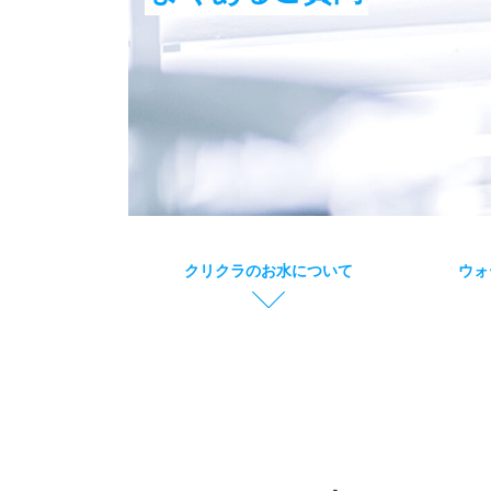
グ
グ
クリクラのお水について
ウォ
リ
リ
ッ
ッ
ド
ド
カ
カ
ラ
ラ
ム
ム
ア
ア
イ
イ