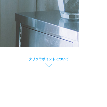
グ
クリクラポイントについて
リ
ッ
ド
カ
ラ
ム
ア
イ