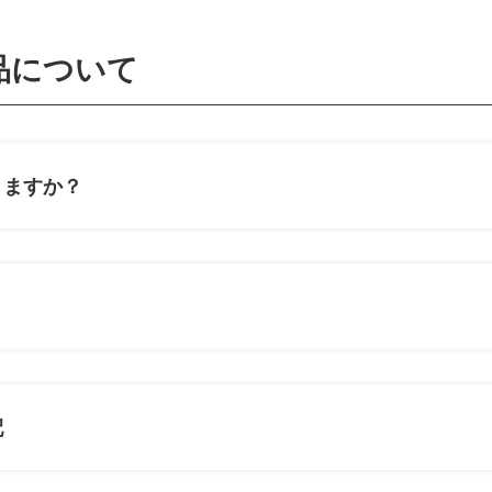
品について
りますか？
？
配