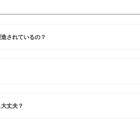
テ
ム
リ
ン
ク
製造されているの？
も大丈夫？