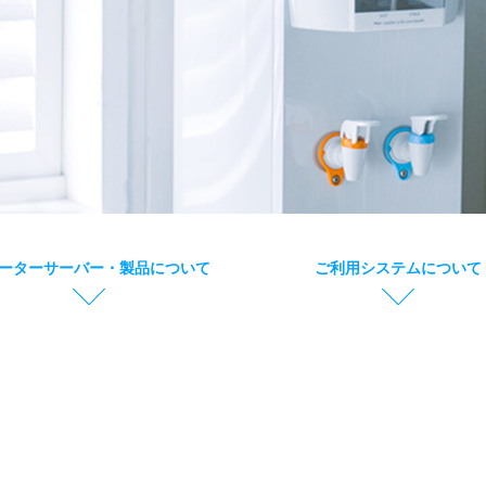
グ
ーターサーバー・製品について
ご利用システムについて
リ
ッ
ド
カ
ラ
ム
ア
イ