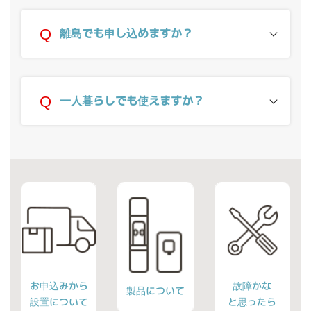
離島でも申し込めますか？
一人暮らしでも使えますか？
Outer
Outer
Outer
リ
リ
リ
ン
ン
ン
ク
ク
ク
お申込みから
故障かな
製品について
設置について
と思ったら